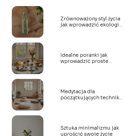
Zrównoważony styl życia
jak wprowadzić ekologię
do codzienności
Idealne poranki jak
wprowadzić proste
zmiany do swojego dnia
Medytacja dla
początkujących techniki
które warto znać
Sztuka minimalizmu jak
uprościć swoje życie